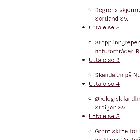
Begrens skjerme
Sortland SV.
Uttalelse 2
Stopp inngrepen
naturområder. R
Uttalelse 3
Skandalen på No
Uttalelse 4
Økologisk landb
Steigen SV.
Uttalelse 5
Grønt skifte for 
og klima. Vestv