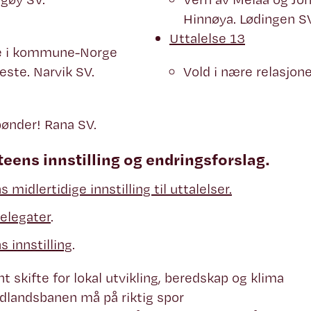
Hinnøya. Lødingen SV
Uttalelse 13
e i kommune-Norge
ste. Narvik SV.
Vold i nære relasjone
ønder! Rana SV.
ens innstilling og endringsforslag.
idlertidige innstilling til uttalelser.
delegater
.
 innstilling
.
t skifte for lokal utvikling, beredskap og klima
dlandsbanen må på riktig spor