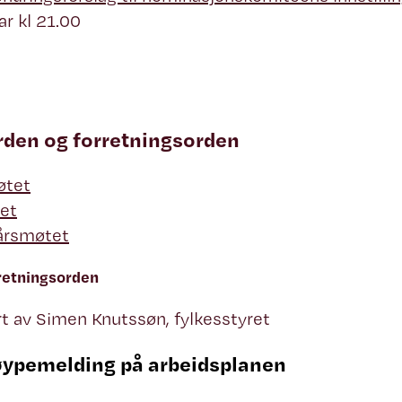
ar kl 21.00
rden og forretningsorden
øtet
et
årsmøtet
rretningsorden
ert av Simen Knutssøn, fylkesstyret
øypemelding på arbeidsplanen