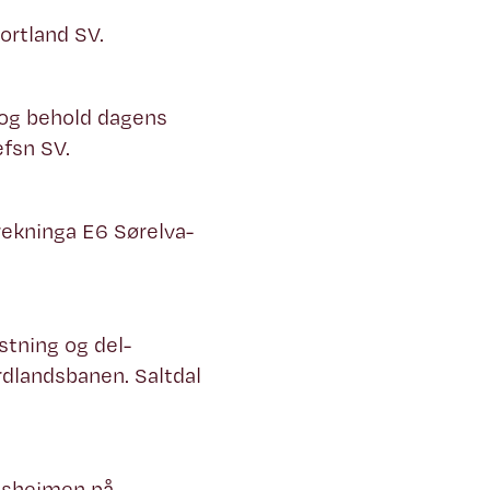
ortland SV.
 og behold dagens
fsn SV.
rekninga E6 Sørelva-
stning og del-
rdlandsbanen. Saltdal
nsheimen på