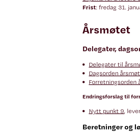
Frist
: fredag 31. janu
Årsmøtet
Delegater, dagso
Delegater til årsm
Dagsorden årsmøt
Forretningsorden 
Endringsforslag til fo
Nytt punkt 9
, lev
Beretninger og l