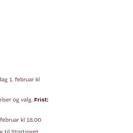
rdag 1. februar kl
lser og valg.
Frist:
. februar kl 18.00
ng
til Stortinget.