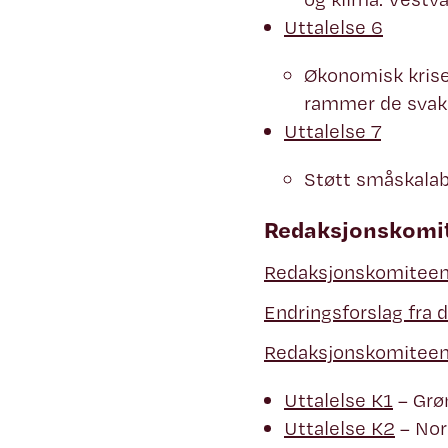
Uttalelse 6
Økonomisk kris
rammer de svake
Uttalelse 7
Støtt småskalab
Redaksjonskomite
Redaksjonskomiteens m
Endringsforslag fra 
Redaksjonskomiteens
Uttalelse K1
– Grøn
Uttalelse K2
– Nor