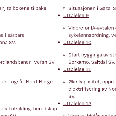
n, ta bøkene tilbake.
Situasjonen i Gaza. S
Uttalelse 9
Viderefør IA-avtalen
e i sårbare
sykelønnsordning. Ve
ana SV.
Uttalelse 10
Start bygginga av st
rdlandsbanen. Vefsn SV.
Borkamo. Saltdal SV.
Uttalelse 11
ruk – også i Nord-Norge.
Øke kapasitet, oppru
elektrifisering av No
SV.
Uttalelse 12
lokal utvikling, beredskap
ågøy SV.
Vern av Melåa og Jo