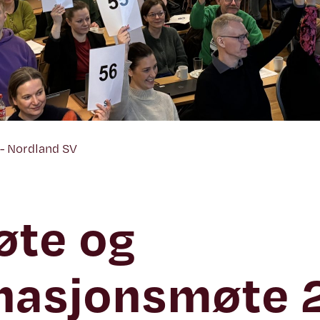
- Nordland SV
øte og
nasjonsmøte 