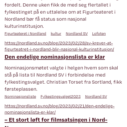
fordelt. Denne uken fikk de med seg flertallet i
fylkestinget på en uttalelse om at Figurteateret i
Nordland bør få status som nasjonal
kulturinstitusjon.
Figurteateret i Nordland
kultur
Nordland SV
Lofoten
https://nordland.sv.no/blog/2023/02/28/sv-krever-at-
figurteatret-i-nordland-blir-nasjonal-kulturinstitusjon/
Den endelige nominasjonslista er klar
Nominasjonsmøtet valgte i helgen hvem som skal
stå på lista til Nordland SV i forbindelse med
fylkestingsvalget. Christian Torset fra Sortland, fikk
førsteplassen.
Nominasjonsliste
Fylkestingsvalget2023
Nordland SV
https://nordland.sv.no/blog/2023/02/21/den-endelige-
nominasjonslista-er-klar/
– Et stort løft for filmsatsingen i Nord-