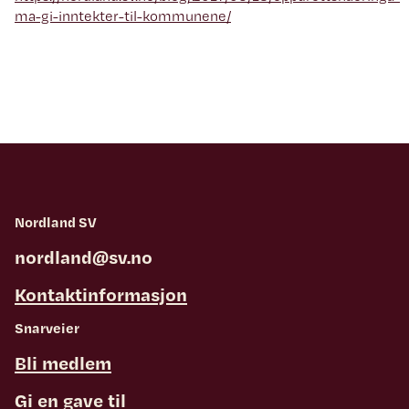
ma-gi-inntekter-til-kommunene/
Nordland SV
nordland@sv.no
Kontaktinformasjon
Snarveier
Bli medlem
Gi en gave til