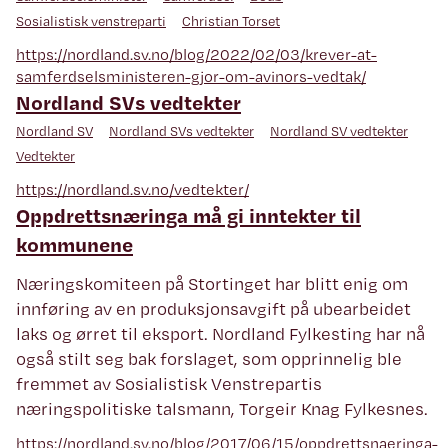
Sosialistisk venstreparti
Christian Torset
https://nordland.sv.no/blog/2022/02/03/krever-at-
samferdselsministeren-gjor-om-avinors-vedtak/
Nordland SVs vedtekter
Nordland SV
Nordland SVs vedtekter
Nordland SV vedtekter
Vedtekter
https://nordland.sv.no/vedtekter/
Oppdrettsnæringa må gi inntekter til
kommunene
Næringskomiteen på Stortinget har blitt enig om
innføring av en produksjonsavgift på ubearbeidet
laks og ørret til eksport. Nordland Fylkesting har nå
også stilt seg bak forslaget, som opprinnelig ble
fremmet av Sosialistisk Venstrepartis
næringspolitiske talsmann, Torgeir Knag Fylkesnes.
https://nordland.sv.no/blog/2017/06/15/oppdrettsnaeringa-