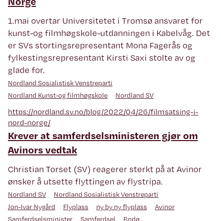
Norge
1.mai overtar Universitetet i Tromsø ansvaret for
kunst-og filmhøgskole-utdanningen i Kabelvåg. Det
er SVs stortingsrepresentant Mona Fagerås og
fylkestingsrepresentant Kirsti Saxi stolte av og
glade for.
Nordland Sosialistisk Venstreparti
Nordland Kunst-og filmhøgskole
Nordland SV
https://nordland.sv.no/blog/2022/04/26/filmsatsing-i-
nord-norge/
Krever at samferdselsministeren gjør om
Avinors vedtak
Christian Torset (SV) reagerer sterkt på at Avinor
ønsker å utsette flyttingen av flystripa.
Nordland SV
Nordland Sosialistisk Venstreparti
Jon-Ivar Nygård
Flyplass
ny by ny flyplass
Avinor
Samferdselsminister
Samferdsel
Bodø